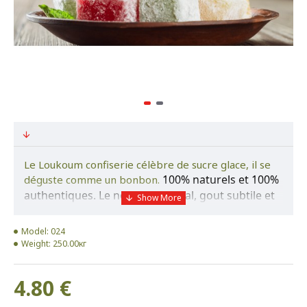
Le Loukoum confiserie célèbre de sucre glace, il se
100% naturels et 100% 
déguste comme un bonbon.
authentiques. Le nougat oriental, gout subtile et 
avec plusieurs
 saveurs.
Model:
024
Weight:
250.00кг
4.80 €