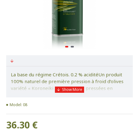
La base du régime Crétois. 0.2 % aciditéUn produit
100% naturel de première pression à froid d’olives
variété « Koroneiki »Récoltées et pressées en
quelques heures.Embouteillée et entreposée dans
des conditions optimales au domaine.Certifiée
Model:
08
Biologique. Riche en antioxydants.Dégustation :Fruité
vert medium intenseElégante, douce, ardence
36.30 €
moyenne, équilibréeNotes d’herbe verteUn piquant
délicat en fin de bouchePériode de récolte : du 20
Novembre au 20 Décembre